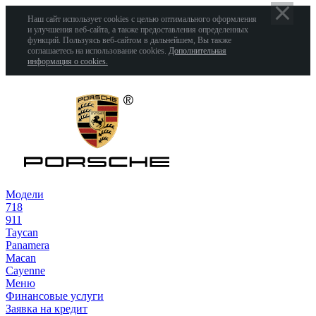
Наш сайт использует cookies с целью оптимального оформления
и улучшения веб-сайта, а также предоставления определенных
функций. Пользуясь веб-сайтом в дальнейшем, Вы также
соглашаетесь на использование cookies.
Дополнительная
информация о cookies.
Модели
718
911
Taycan
Panamera
Macan
Cayenne
Меню
Финансовые услуги
Заявка на кредит