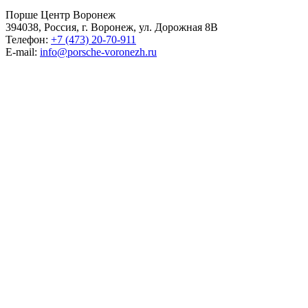
Порше Центр Воронеж
394038, Россия, г. Воронеж, ул. Дорожная 8В
Телефон:
+7 (473) 20-70-911
E-mail:
info@porsche-voronezh.ru