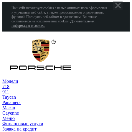
Наш сайт использует cookies с целью оптимального оформления
и улучшения веб-сайта, а также предоставления определенных
функций. Пользуясь веб-сайтом в дальнейшем, Вы также
соглашаетесь на использование cookies.
Дополнительная
информация о cookies.
Модели
718
911
Taycan
Panamera
Macan
Cayenne
Меню
Финансовые услуги
Заявка на кредит