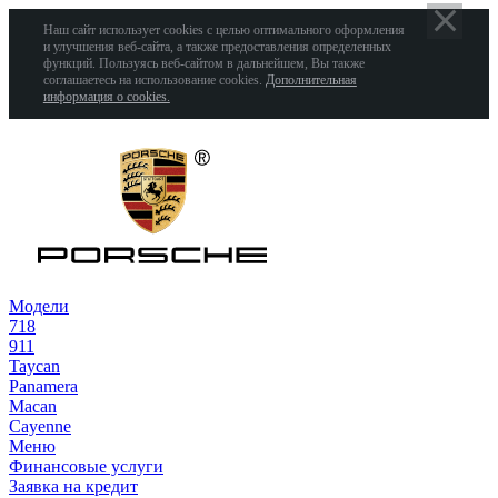
Наш сайт использует cookies с целью оптимального оформления
и улучшения веб-сайта, а также предоставления определенных
функций. Пользуясь веб-сайтом в дальнейшем, Вы также
соглашаетесь на использование cookies.
Дополнительная
информация о cookies.
Модели
718
911
Taycan
Panamera
Macan
Cayenne
Меню
Финансовые услуги
Заявка на кредит