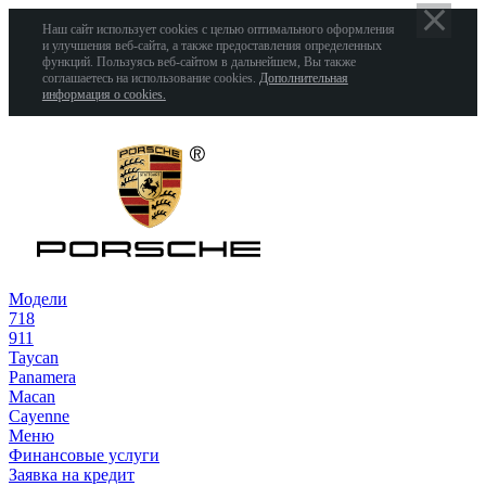
Наш сайт использует cookies с целью оптимального оформления
и улучшения веб-сайта, а также предоставления определенных
функций. Пользуясь веб-сайтом в дальнейшем, Вы также
соглашаетесь на использование cookies.
Дополнительная
информация о cookies.
Модели
718
911
Taycan
Panamera
Macan
Cayenne
Меню
Финансовые услуги
Заявка на кредит