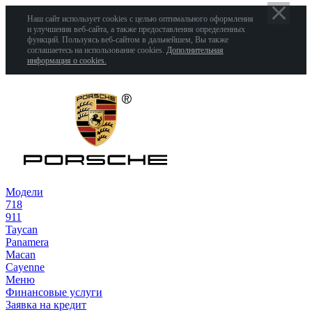
Наш сайт использует cookies с целью оптимального оформления
и улучшения веб-сайта, а также предоставления определенных
функций. Пользуясь веб-сайтом в дальнейшем, Вы также
соглашаетесь на использование cookies.
Дополнительная
информация о cookies.
Модели
718
911
Taycan
Panamera
Macan
Cayenne
Меню
Финансовые услуги
Заявка на кредит