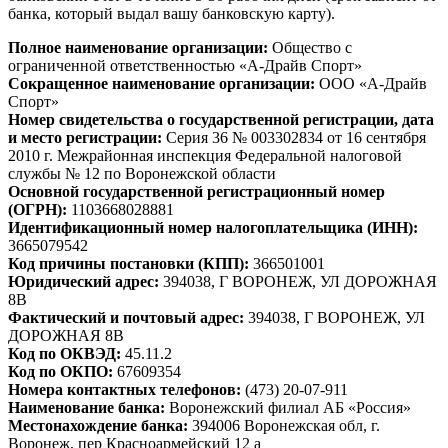
банка, который выдал вашу банковскую карту).
Полное наименование организации:
Общество с
ограниченной ответственностью «А-Драйв Спорт»
Сокращенное наименование организации:
ООО «А-Драйв
Спорт»
Номер свидетельства о государственной регистрации, дата
и место регистрации:
Серия 36 № 003302834 от 16 сентября
2010 г. Межрайонная инспекция Федеральной налоговой
службы № 12 по Воронежской области
Основной государственной регистрационный номер
(ОГРН):
1103668028881
Идентификационный номер налогоплательщика (ИНН):
3665079542
Код причины постановки (КПП):
366501001
Юридический адрес:
394038, Г ВОРОНЕЖ, УЛ ДОРОЖНАЯ
8В
Фактический и почтовый адрес:
394038, Г ВОРОНЕЖ, УЛ
ДОРОЖНАЯ 8В
Код по ОКВЭД:
45.11.2
Код по ОКПО:
67609354
Номера контактных телефонов:
(473) 20-07-911
Наименование банка:
Воронежский филиал АБ «Россия»
Местонахождение банка:
394006 Воронежская обл, г.
Воронеж, пер Красноармейский 12 а