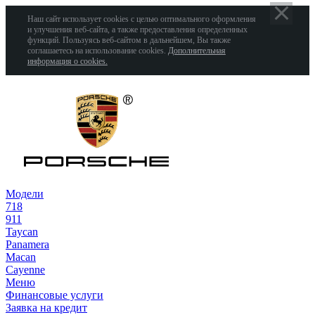
Наш сайт использует cookies с целью оптимального оформления
и улучшения веб-сайта, а также предоставления определенных
функций. Пользуясь веб-сайтом в дальнейшем, Вы также
соглашаетесь на использование cookies.
Дополнительная
информация о cookies.
Модели
718
911
Taycan
Panamera
Macan
Cayenne
Меню
Финансовые услуги
Заявка на кредит