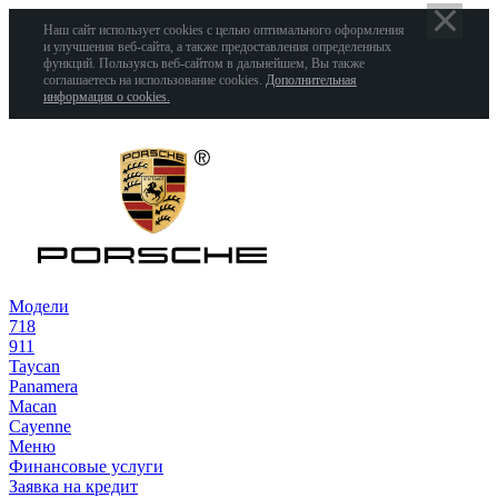
Наш сайт использует cookies с целью оптимального оформления
и улучшения веб-сайта, а также предоставления определенных
функций. Пользуясь веб-сайтом в дальнейшем, Вы также
соглашаетесь на использование cookies.
Дополнительная
информация о cookies.
Модели
718
911
Taycan
Panamera
Macan
Cayenne
Меню
Финансовые услуги
Заявка на кредит